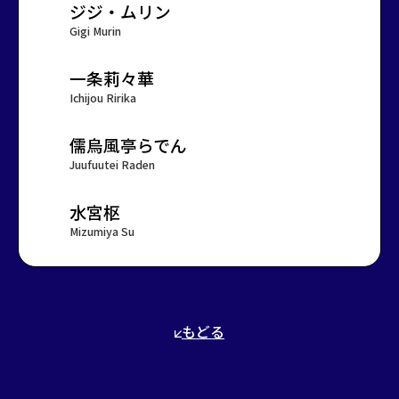
ジジ・ムリン
Gigi Murin
一条莉々華
Ichijou Ririka
儒烏風亭らでん
Juufuutei Raden
水宮枢
Mizumiya Su
もどる